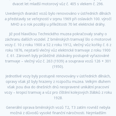
dvacet let mladší motorový vůz č. 405 s vlekem č. 296.
Uvedených dvanáct vozů bylo renovováno v ústředních dílnách
a představily se veřejností v srpnu 1969 při oslavách 100. výročí
MHD a o rok později u příležitosti 70 let elektrické dráhy.
Již pod hlavičkou Technického muzea pokračovaly snahy o
záchranu dalších vozidel. Z brněnských tramvají šlo o motorové
vozy č. 10 z roku 1900 a 52 z roku 1912, vlečný vůz koňky č. 6 z
roku 1876, nejstarší vlečný vůz elektrické tramvaje z roku 1900
č. 61. Zároveň byly průběžně získávány postupně vyřazováné
tramvaje – vlečný vůz č. 263 (1939) a souprava vozů 126 + 301
(1950).
Jednotlivé vozy byly postupně renovovány v ústředních dílnách,
opravy však již byly hrazeny z rozpočtu muzea. Velkým dluhem
však jsou dva do dnešních dnů neopravené unikátní pracovní
vozy – kropicí tramvaj a vůz pro číštění kolejových žlábků z roku
1928.
Generální oprava brněnských vozů T2, T3 zatím rovněž nebyla
možná z důvodů vysoké finanční náročnosti. Nejmladším