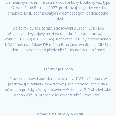
tramvajovým vozem je zatím dvoučlánkový kloubový vůz typu
K2 evid. č. 1095 z roku 1977, představující typické vozidlo
brněnské MHD sedmdesátých a osmdesátých let dvacátého
století.
Do sbírek byl též zařazen dosavadní služební vůz TMB
představující vývojový mezityp mezi brněnskými tramvajemi
evid. č. 81(1926) a 405 (1946). Renovace vozu byla provedena v
KOS Krnov na náklady DP města Brna (účelová dotace MMB) s
cílem jeho využití pro předváděcí jízdy na historické lince.
Tramvaje Praha
Pražský dopravní podnik renovoval pro TMB dvě soupravy
představující zakladní typy tramvají zde provozované a další
původem pražský vůz byl opraven v Olomouci. Z Prahy byl také
dodán vůz T1, který prošel rekonstrukcí v roce 1991.
Tramvaje z Ostravy a okolí