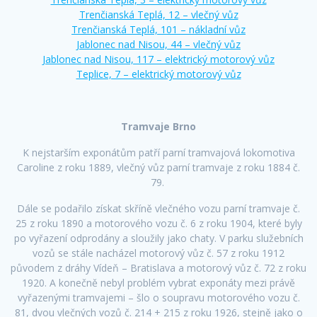
Trenčianská Teplá, 12 – vlečný vůz
Trenčianská Teplá, 101 – nákladní vůz
Jablonec nad Nisou, 44 – vlečný vůz
Jablonec nad Nisou, 117 – elektrický motorový vůz
Teplice, 7 – elektrický motorový vůz
Tramvaje Brno
K nejstarším exponátům patří parní tramvajová lokomotiva
Caroline z roku 1889, vlečný vůz parní tramvaje z roku 1884 č.
79.
Dále se podařilo získat skříně vlečného vozu parní tramvaje č.
25 z roku 1890 a motorového vozu č. 6 z roku 1904, které byly
po vyřazení odprodány a sloužily jako chaty. V parku služebních
vozů se stále nacházel motorový vůz č. 57 z roku 1912
původem z dráhy Vídeň – Bratislava a motorový vůz č. 72 z roku
1920. A konečně nebyl problém vybrat exponáty mezi právě
vyřazenými tramvajemi – šlo o soupravu motorového vozu č.
81, dvou vlečných vozů č. 214 + 215 z roku 1926, stejně jako o