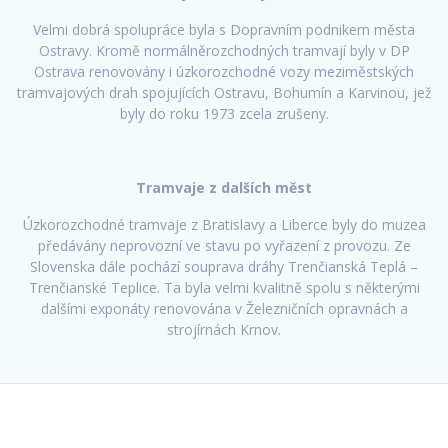
Velmi dobrá spolupráce byla s Dopravním podnikem města
Ostravy. Kromě normálněrozchodných tramvají byly v DP
Ostrava renovovány i úzkorozchodné vozy meziměstských
tramvajových drah spojujících Ostravu, Bohumín a Karvinou, jež
byly do roku 1973 zcela zrušeny.
Tramvaje z dalších měst
Úzkorozchodné tramvaje z Bratislavy a Liberce byly do muzea
předávány neprovozní ve stavu po vyřazení z provozu. Ze
Slovenska dále pochází souprava dráhy Trenčianská Teplá –
Trenčianské Teplice. Ta byla velmi kvalitně spolu s některými
dalšími exponáty renovována v Železničních opravnách a
strojírnách Krnov.