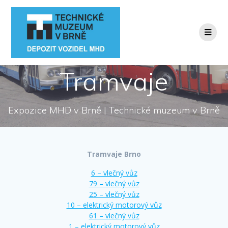
Přeskočit
na
obsah
Tramvaje
Expozice MHD v Brně | Technické muzeum v Brně
Tramvaje Brno
6 – vlečný vůz
79 – vlečný vůz
25 – vlečný vůz
10 – elektrický motorový vůz
61 – vlečný vůz
1 – elektrický motorový vůz