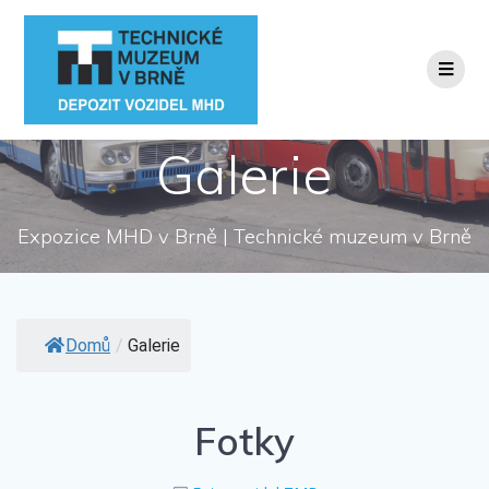
Přeskočit
na
obsah
Galerie
Expozice MHD v Brně | Technické muzeum v Brně
Domů
/
Galerie
Fotky