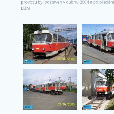
provozu byl odstaven v dubnu 2004 a po předání 
Líšni.