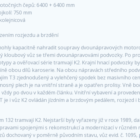
t otočných čepů: 6400 + 6400 mm
jkolí: 750 mm
kolejnicová
zením rozjezdu a brzdění
mohly kapacitně nahradit soupravy dvounápravových motoro
lný kloubový vůz se třemi dvounápravovámi podvozky. Po p
otypy a ověřovací série tramvají K2. Krajní hnací podvozky b
říně obou dílů karoserie. Na obou nápravách středního pod
ajím T3 zjednodušený a vylehčený spodek bez masivního cent
osný plech je na vnitřní straně a je opatřen prolisy. Vně bo
e, vždy po dvou v každém článku. Vnitřní vybavení a provede
 T je i vůz K2 ovládán jízdním a brzdovým pedálem, rozjezd i 
132 tramvají K2. Nejstarší byly vyřazeny již v roce 1989, da
opravami spojenými s rekomstrukcí a modernizací v různém 
ů dochovaný v poměrně původním stavu, vůz evid. č. 1095, p