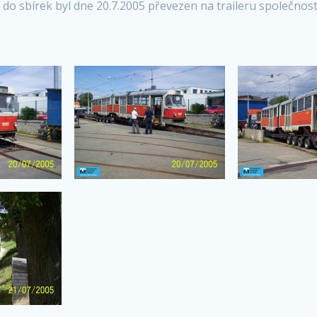
do sbírek byl dne 20.7.2005 převezen na traileru společnos