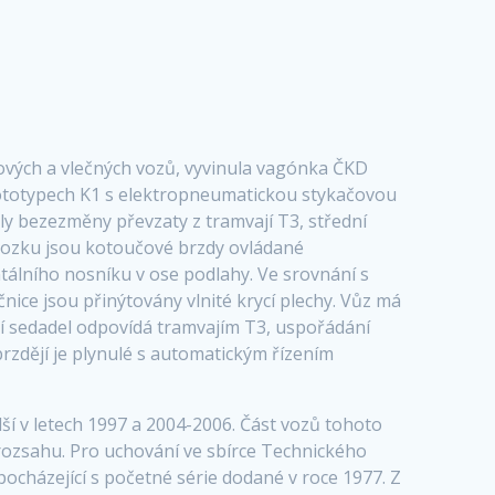
vých a vlečných vozů, vyvinula vagónka ČKD
rototypech K1 s elektropneumatickou stykačovou
yly bezezměny převzaty z tramvají T3, střední
vozku jsou kotoučové brzdy ovládané
álního nosníku v ose podlahy. Ve srovnání s
čnice jsou přinýtovány vlnité krycí plechy. Vůz má
ní sedadel odpovídá tramvajím T3, uspořádání
brzdějí je plynulé s automatickým řízením
lší v letech 1997 a 2004-2006. Část vozů tohoto
rozsahu. Pro uchování ve sbírce Technického
ocházející s početné série dodané v roce 1977. Z