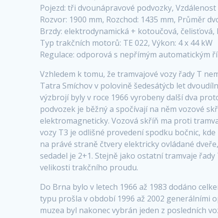
Pojezd: tři dvounápravové podvozky, Vzdálenos
Rozvor: 1900 mm, Rozchod: 1435 mm, Průměr dvo
Brzdy: elektrodynamická + kotoučová, čelisťová, 
Typ trakčních motorů: TE 022, Výkon: 4 x 44 kW
Regulace: odporová s nepřímým automatickým ří
Vzhledem k tomu, že tramvajové vozy řady T ne
Tatra Smíchov v polovině šedesátýcb let dvoudí
výzbrojí byly v roce 1966 vyrobeny další dva prot
podvozek je běžný a spočívají na něm vozové sk
elektromagneticky. Vozová skříň ma proti tramv
vozy T3 je odlišné provedení spodku bočnic, kde n
na právé straně čtvery elektricky ovládané dveř
sedadel je 2+1. Stejně jako ostatní tramvaje řady
velikosti trakčního proudu.
Do Brna bylo v letech 1966 až 1983 dodáno celkem 
typu prošla v období 1996 až 2002 generálními 
muzea byl nakonec vybrán jeden z posledních voz