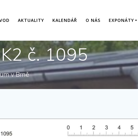
VOD
AKTUALITY
KALENDÁŘ
O NÁS
EXPONÁTY
 K2 č. 1095
eum v Brně