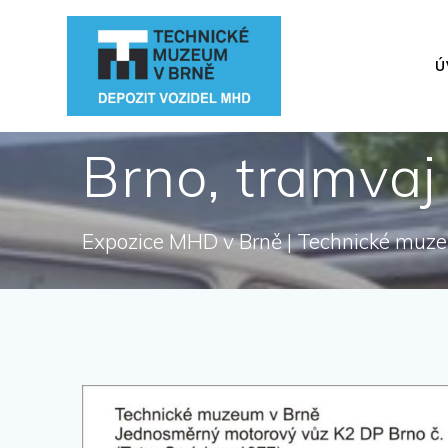
Přeskočit
na
obsah
Ú
Brno, tramvaj
Expozice MHD v Brně | Technické muz