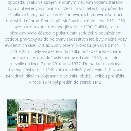
zpočátku však i ve spojení s druhým vlečným vozem starého
typu s otevřenými plošinami. Ve třicátých letech byly původní
špalkové brzdy nahrazeny kleštinovými s brzdovými kotouči
uprostřed náprav. Prvních pět vlečných vozů ze série 211—230
bylo takto rekonstruováno již v roce 1930. Další úpravu
představovalo částečné polstrování sedadel. V poválečném
období, prakticky až do poloviny šedesátých let, byly vlečné vozy
evidenčních čísel 211 až 260 v plném provozu. Jen dva z nich – č.
213 a 235 – byly vyřazeny v důsledku poškození válečnými
událostmi. Hromadně byly rušeny od roku 1967, poslední
dojezdily na lince 7 dne 29. února 1972. Do parku historických
tramvají byl v roce 1969 zařazen i vlečný vůz evid. č. 214 a v
ústředních dílnách Dopravního podniku obdržel velkou prohlídku.
V roce 1971 byl předán do sbírek TMB.