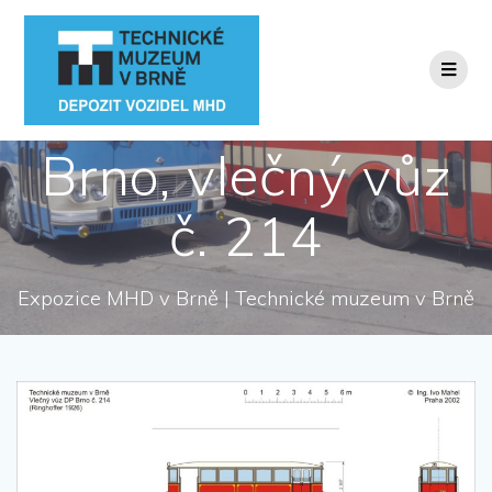
Přeskočit
na
obsah
Brno, vlečný vůz
č. 214
Expozice MHD v Brně | Technické muzeum v Brně