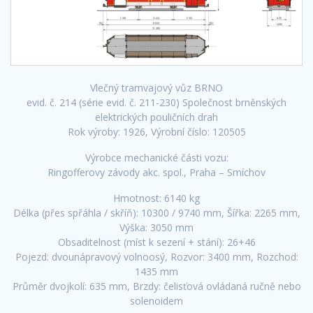
Vlečný tramvajový vůz BRNO
evid. č. 214 (série evid. č. 211-230) Společnost brněnských
elektrických pouličních drah
Rok výroby: 1926, Výrobní číslo: 120505
Výrobce mechanické části vozu:
Ringofferovy závody akc. spol., Praha – Smíchov
Hmotnost: 6140 kg
Délka (přes spřáhla / skříň): 10300 / 9740 mm, Šířka: 2265 mm,
Výška: 3050 mm
Obsaditelnost (míst k sezení + stání): 26+46
Pojezd: dvounápravový volnoosý, Rozvor: 3400 mm, Rozchod:
1435 mm
Průměr dvojkolí: 635 mm, Brzdy: čelisťová ovládaná ručně nebo
solenoidem