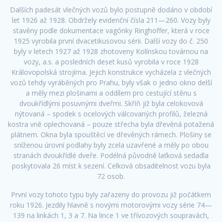
Dalších padesát vlečných vozů bylo postupně dodáno v období
let 1926 až 1928. Obdržely evidenční čísla 211—260. Vozy byly
stavěny podle dokumentace vagónky Ringhoffer, která v roce
1925 vyrobila první dvacetikusovou sérii. Další vozy do č. 250
byly v letech 1927 až 1928 zhotoveny Kolínskou továrnou na
vozy, a.s. a posledních deset kusů vyrobila v roce 1928
Královopolská strojírna. Jejich konstrukce vycházela z vlečných
vozů tehdy vyráběných pro Prahu, byly však o jedno okno delší
a měly mezi plošinami a oddílem pro cestující stěnu s
dvoukřídlými posuvnými dveřmi. Skříň již byla celokovová
nýtovaná – spodek s ocelových válcovaných profilů, železná
kostra vně oplechovaná – pouze střecha byla dřevěná potažená
plátnem. Okna byla spouštěcí ve dřevěných rámech. Plošiny se
sníženou úrovní podlahy byly zcela uzavřené a měly po obou
stranách dvoukřídlé dveře. Podélná původně laťková sedadla
poskytovala 26 míst k sezení. Celková obsaditelnost vozu byla
72 osob.
První vozy tohoto typu byly zařazeny do provozu již počátkem
roku 1926. Jezdily hlavně s novými motorovými vozy série 74—
139 na linkách 1, 3 a 7. Na lince 1 ve třívozových soupravách,