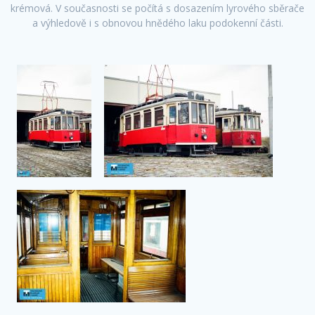
krémová. V současnosti se počítá s dosazením lyrového sběrače
a výhledově i s obnovou hnědého laku podokenní části.