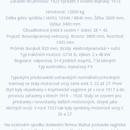
Zařazen do provozu: 1923 Vyřazen z osobní dopravy: 1973
Hmotnost: 12000 kg
Délka (přes spřáhla / skříň): 10340 / 8840 mm, Šířka: 2600 mm,
Výška: 3400 mm
Obsaditelnost (míst k sezení + stání): 28 + 42
Pojezd: dvounápravový volnoosý, Rozvor: 3800 mm, Rozchod:
1435 mm
Průměr dvojkolí: 820 mm, Brzdy: elektrodynamická + ruční
Typ trakčních motorů: GTM 3i, Výkon: 2 x 48 kW
Regulace: odporová, 5+4 jízdních stupňů, 7 brzdových
Typ kontroléru: stykačový P4
Typickými představiteli ostravských normálněrozchodných
tramvají se staly motorové vozy série evid. č. 22 až 27. První
čtyři byly objednány v Kopřivnické vagónce již v roce 1917 a do
provozu zařazeny v letech 1919 – 1920. Staly se vzorem pro
přestavby i novostavby dalších motorových, stejně jako
vlečných vozů. V roce 1923 tak byly vyrobeny motorové vozy č.
26 a 27.
Na ocelovém spodku dodaném firmou Blahut postavila vagónka