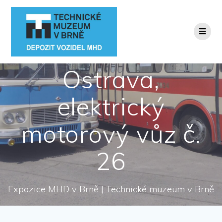
Přeskočit
na
obsah
Ostrava,
elektrický
motorový vůz č.
26
Expozice MHD v Brně | Technické muzeum v Brně