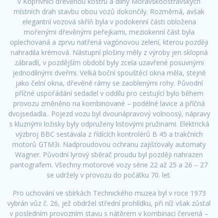
v Kopřivnici dřevěnou kostru a dílny Moravskoostravských
místních drah stavbu obou vozů dokončily. Rozměrná, avšak
elegantní vozová skříň byla v podokenní části obložena
mořenými dřevěnými peřejkami, meziokenní část byla
oplechovaná a zprvu natřená vagónovou zelení, kterou později
nahradila krémová. Nástupní plošiny měly z výroby jen sklopná
zábradlí, v pozdějším období byly zcela uzavřené posuvnými
jednodílnými dveřmi. Velká boční spouštěcí okna měla, stejně
jako čelní okna, dřevěné rámy se zaoblenými rohy. Původní
příčné uspořádání sedadel v oddílu pro cestující bylo během
provozu změněno na kombinované – podélné lavice a příčná
dvojsedadla.. Pojezd vozu byl dvounápravový volnoosý, nápravy
s kluznými ložisky byly odpruženy listovými pružinami. Elektrická
výzbroj BBC sestávala z řídících kontrolérů B 45 a trakčních
motorů GTM3i. Nadproudovou ochranu zajišťovaly automaty
Wagner. Původní lyrový sběrač proudu byl později nahrazen
pantografem. Všechny motorové vozy série 22 až 25 a 26 – 27
se udržely v provozu do počátku 70. let.
Pro uchování ve sbírkách Technického muzea byl v roce 1973
vybrán vůz č. 26, jež obdržel střední prohlídku, při níž však zůstal
v posledním provozním stavu s nátěrem v kombinaci červená –