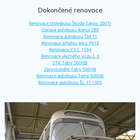
Dokončené renovace
Renovace trolejbusu Škoda Sanos 200Tr
Oprava autobusu Ikarus 280
Renovace autobusu ŠM 11
Renovace přívěsu Jelcz P01E
Renovace T3 č. 1594
Renovace vlečného vozu č. 6
STK Tatry 500HB
Zprovoznění Tatry 500HB
Renovace autobusu Tatra 500HB
Renovace autobusu ŠL 11.1305