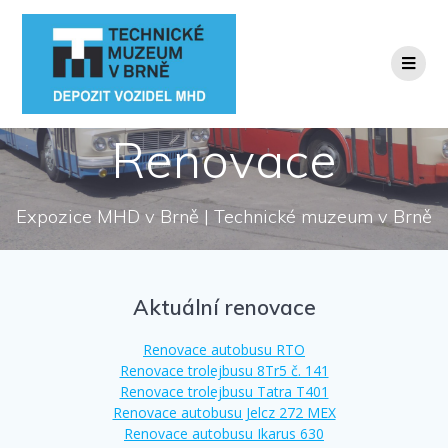
Přeskočit
na
obsah
Renovace
Expozice MHD v Brně | Technické muzeum v Brně
Aktuální renovace
Renovace autobusu RTO
Renovace trolejbusu 8Tr5 č. 141
Renovace trolejbusu Tatra T401
Renovace autobusu Jelcz 272 MEX
Renovace autobusu Ikarus 630