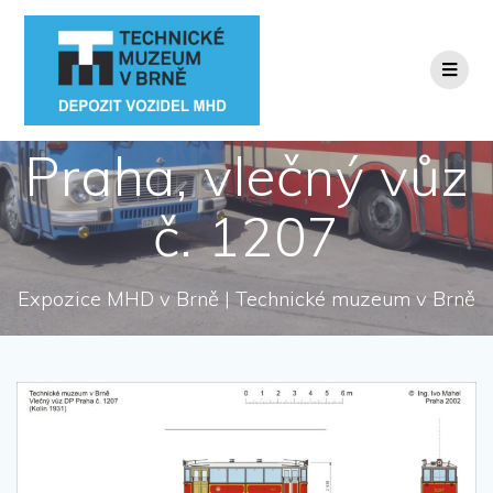
Přeskočit
na
obsah
Praha, vlečný vůz
č. 1207
Expozice MHD v Brně | Technické muzeum v Brně