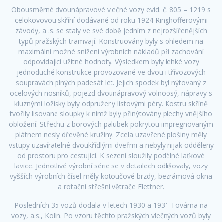
Obousměrné dvounápravové vlečné vozy evid. č. 805 – 1219 s
celokovovou skříní dodávané od roku 1924 Ringhofferovými
závody, a .s. se staly ve své době jedním z nejrozšířenějších
typů pražských tramvají. Konstruovány byly s ohledem na
maximální možné snížení výrobních nákladů při zachování
odpovídající užitné hodnoty. Výsledkem byly lehké vozy
jednoduché konstrukce provozované ve dvou i třívozových
soupravách plných padesát let. Jejich spodek byl nýtovaný z
ocelových nosníků, pojezd dvounápravový volnoosý, nápravy s
kluznými ložisky byly odpruženy listovými péry. Kostru skříně
tvořily lisované sloupky k nimž byly přinýtovány plechy vnějšího
obložení. Střechu z borových palubek pokrytou impregnovaným
plátnem nesly dřevěné kružiny. Zcela uzavřené plošiny měly
vstupy uzavíratelné dvoukřídlými dveřmi a nebyly nijak odděleny
od prostoru pro cestující. K sezení sloužily podélné laťkové
lavice. Jednotlivé výrobní série se v detailech odlišovaly, vozy
vyšších výrobních čísel měly kotoučové brzdy, bezrámová okna
a rotační střešní větrače Flettner.
Posledních 35 vozů dodala v letech 1930 a 1931 Továrna na
vozy, a.s., Kolín. Po vzoru těchto pražských vlečných vozů byly