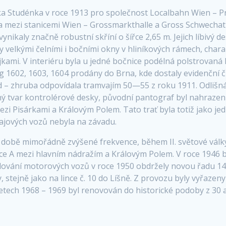
 Studénka v roce 1913 pro společnost Localbahn Wien – Pre
va mezi stanicemi Wien – Grossmarkthalle a Gross Schwechat
nikaly značně robustní skříní o šířce 2,65 m. Jejich líbivý 
velkými čelními i bočními okny v hliníkových rámech, chara
ami. V interiéru byla u jedné bočnice podélná polstrovaná l
 1602, 1603, 1604 prodány do Brna, kde dostaly evidenční čí
d – zhruba odpovídala tramvajím 50—55 z roku 1911. Odlišná 
ný tvar kontrolérové desky, původní pantograf byl nahraz
 mezi Pisárkami a Královým Polem. Tato trať byla totiž jako 
vajových vozů nebyla na závadu.
y v době mimořádně zvýšené frekvence, během II. světové vál
nce A mezi hlavním nádražím a Královým Polem. V roce 1946 b
slování motorových vozů v roce 1950 obdržely novou řadu 14—
ky, stejně jako na lince č. 10 do Líšně. Z provozu byly vyřaz
 letech 1968 – 1969 byl renovován do historické podoby z 30 až