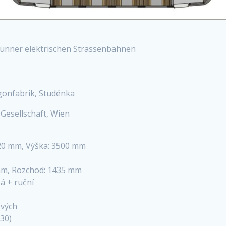
r Brünner elektrischen Strassenbahnen
gonfabrik, Studénka
– Gesellschaft, Wien
2620 mm, Výška: 3500 mm
mm, Rozchod: 1435 mm
á + ruční
ových
30)