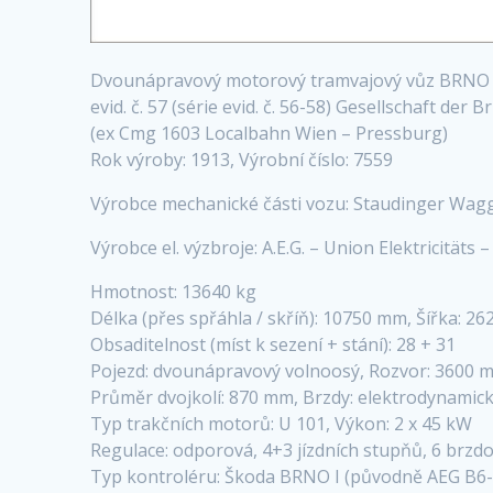
Dvounápravový motorový tramvajový vůz BRNO
evid. č. 57 (série evid. č. 56-58) Gesellschaft de
(ex Cmg 1603 Localbahn Wien – Pressburg)
Rok výroby: 1913, Výrobní číslo: 7559
Výrobce mechanické části vozu: Staudinger Wag
Výrobce el. výzbroje: A.E.G. – Union Elektricitäts 
Hmotnost: 13640 kg
Délka (přes spřáhla / skříň): 10750 mm, Šířka: 
Obsaditelnost (míst k sezení + stání): 28 + 31
Pojezd: dvounápravový volnoosý, Rozvor: 3600 
Průměr dvojkolí: 870 mm, Brzdy: elektrodynamick
Typ trakčních motorů: U 101, Výkon: 2 x 45 kW
Regulace: odporová, 4+3 jízdních stupňů, 6 brzd
Typ kontroléru: Škoda BRNO I (původně AEG B6-