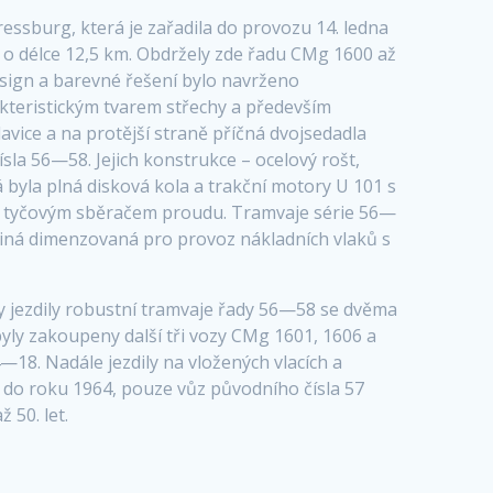
ssburg, která je zařadila do provozu 14. ledna
 o délce 12,5 km. Obdržely zde řadu CMg 1600 až
design a barevné řešení bylo navrženo
kteristickým tvarem střechy a především
avice a na protější straně příčná dvojsedadla
sla 56—58. Jejich konstrukce – ocelový rošt,
byla plná disková kola a trakční motory U 101 s
en tyčovým sběračem proudu. Tramvaje série 56—
jediná dimenzovaná pro provoz nákladních vlaků s
ky jezdily robustní tramvaje řady 56—58 se dvěma
yly zakoupeny další tři vozy CMg 1601, 1606 a
18. Nadále jezdily na vložených vlacích a
eny do roku 1964, pouze vůz původního čísla 57
 50. let.