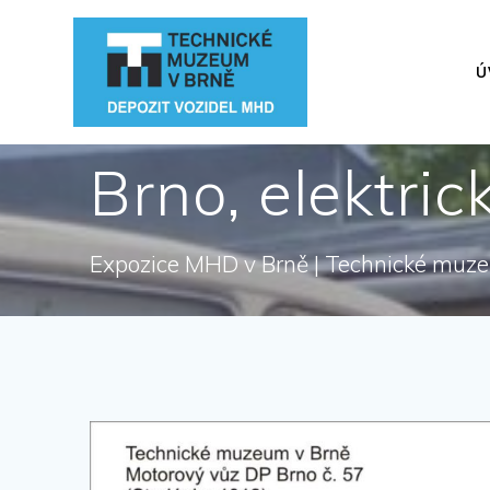
Přeskočit
na
obsah
Ú
Brno, elektric
Expozice MHD v Brně | Technické muz