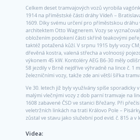
Celkem deset tramvajových vozů vyrobila vagónka
1914 na příměstské části dráhy Vídeň – Bratisla
1609. Díky svému určení pro příměstskou dráhu vy
architektem Otto Wagnerem. Vozy se vyznačovaly 
obložením podokení části skříně teakovými peřejk
taktéž potažená kůží. V srpnu 1915 byly vozy CMg
dřevěná kostra, valená střecha a volnoosý pojez
výkonem 45 kW. Kontoléry AEG B6-30 měly odliš
58 jezdily v Brně nejdříve výhradně na lince č. 1
železničními vozy, takže zde ani větší šířka tram
Ve 30. letech již byly využívány spíše sporadick
malými vlečnými vozy z dob parní tramvaje na li
1608 zabavené ČSD ve stanici Břežany. Při přečí
veletržních linkách na trati Královo Pole – Pisár
zůstal ve stavu jako služební pod evid. č. 815 a v
Videa: