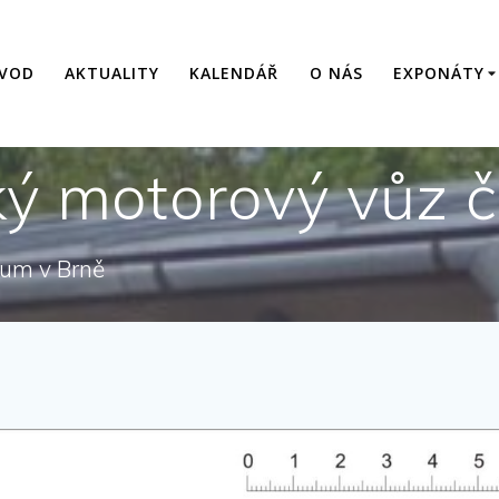
VOD
AKTUALITY
KALENDÁŘ
O NÁS
EXPONÁTY
ký motorový vůz č
eum v Brně