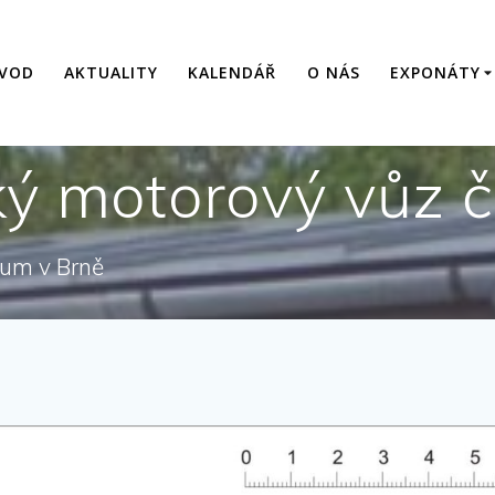
VOD
AKTUALITY
KALENDÁŘ
O NÁS
EXPONÁTY
cký motorový vůz 
eum v Brně