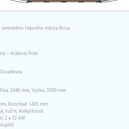
ráhy zemského hlavního města Brna
rno – Královo Pole
 Doudlevce
 Šířka: 2340 mm, Výška: 3300 mm
 mm, Rozchod: 1435 mm
, ruční, kolejnicová
n: 2 x 72 kW
 stupňů