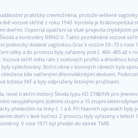
 událostmi prakticky znemožněna, protože veškeré vagónky 
dvě vozové skříně z roku 1943. Vyrobila je Královopolská st
i dveřmi. Úsporná opatření se však projevila chybějícími p
ět Škoda a kontroléry BRNO II. Takto pozměněné vozové skříně
ožní podvozky dodané vagónkou Graz k vozům 59–73 v roce 1
ení války a do provozu byly zařazeny pod č. 400–405 až v r
Vozová skříň měla rám z ocelových profilů a dřevěnou kostr
byly oplechovány. Boční okna v kovových rámech byla spouš
 obložena bíle natřenými dřevovláknitými deskami. Podvozek 
vá ložiska SKF a byly odpruženy listovými pružinami.
la, nové trakční motory Škoda typu AD 2748/hN pro jmenovit
ními nevyjádřenými jízdními stupni a 15 stupni elektrodynam
sárky především na linky č. 1 a 6. Při hlavních opravách byl
ním dveří v levé bočnici. Z provozu byly vyřazeny v letech 1
dnosměrný. V roce 1971 byl předán do sbírek TMB.