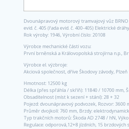
Dvounápravový motorový tramvajový vůz BRNO
evid. č. 405 (řada evid. č. 400-405) Elektrické d
Rok výroby: 1946, Výrobní číslo: 20108
Výrobce mechanické části vozu:
První brněnská a Královopolská strojírna n.p., B
Výrobce el. výzbroje:
Akciová společnost, dříve Škodovy závody, Plzeň
Hmotnost: 12500 kg
Délka (přes spřáhla / skříň): 11840 / 10700 mm,
Obsaditelnost (míst k sezení + stání): 28 + 32
Pojezd: dvounápravový podvozek, Rozvor: 3600
Průměr dvojkolí: 760 mm, Brzdy: elektrodynamická
Typ trakčních motorů: Škoda AD 2748 / hN, Výko
Regulace: odporová,12+8 jízdních, 15 brzdových