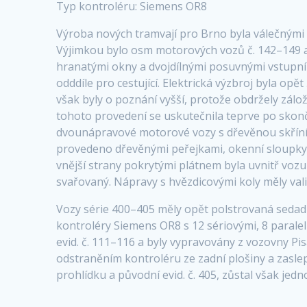
Typ kontroléru: Siemens OR8
Výroba nových tramvají pro Brno byla válečnými
Výjimkou bylo osm motorových vozů č. 142–149 a 
hranatými okny a dvojdílnými posuvnými vstupním
odddíle pro cestující. Elektrická výzbroj byla op
však byly o poznání vyšší, protože obdržely zál
tohoto provedení se uskutečnila teprve po skonč
dvounápravové motorové vozy s dřevěnou skříní. 
provedeno dřevěnými peřejkami, okenní sloupky 
vnější strany pokrytými plátnem byla uvnitř vozu
svařovaný. Nápravy s hvězdicovými koly měly vali
Vozy série 400–405 měly opět polstrovaná sedad
kontroléry Siemens OR8 s 12 sériovými, 8 paralel
evid. č. 111–116 a byly vypravovány z vozovny Pi
odstraněním kontroléru ze zadní plošiny a zaslepe
prohlídku a původní evid. č. 405, zůstal však je