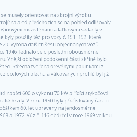
se musely orientovat na zbrojní výrobu.
rojírna a od předchozích se na pohled odlišovaly
lošinovými mezistěnami a laťkovými sedadly v
 byly použity též pro vozy č. 151, 152, které
920. Výroba dalších šesti objednaných vozů
oce 1946. Jednalo se o poslední obousměrné
u. Vnější obložení podokenní části skříně bylo
těcí. Střecha tvořená dřevěnými palubkami z
z ocelových plechů a válcovaných profilů byl již
é napětí 600 o výkonu 70 kW a řídící stykačové
ické brzdy. V roce 1950 byly přečíslovány řadou
y počátkem 60. let upraveny na jendosměrné
968 a 1972. Vůz č. 116 obdržel v roce 1969 velkou