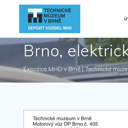
Přeskočit
na
obsah
Ú
Brno, elektri
Expozice MHD v Brně | Technické muz