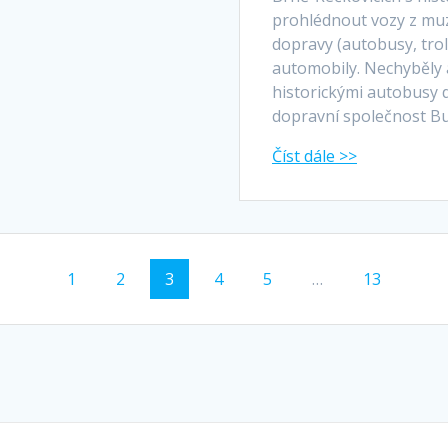
prohlédnout vozy z muz
dopravy (autobusy, trol
automobily. Nechyběly a
historickými autobusy do
dopravní společnost Bus
Stránka
Stránka
Stránka
Stránka
Stránka
Stránka
1
2
3
4
5
…
13