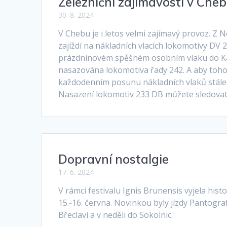
Železniční zajímavosti v Che
30. 8. 2024
V Chebu je i letos velmi zajímavý provoz. Z
zajíždí na nákladních vlacích lokomotivy DV 
prázdninovém spěšném osobním vlaku do Ka
nasazována lokomotiva řady 242. A aby toho
každodenním posunu nákladních vlaků stále 
Nasazení lokomotiv 233 DB můžete sledovat
Dopravní nostalgie
17. 6. 2024
V rámci festivalu Ignis Brunensis vyjela hist
15.-16. června. Novinkou byly jízdy Pantogr
Břeclavi a v neděli do Sokolnic.