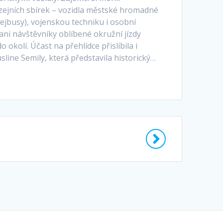
ejních sbírek – vozidla městské hromadné
ejbusy), vojenskou techniku i osobní
ni návštěvníky oblíbené okružní jízdy
 okolí. Účast na přehlídce přislíbila i
line Semily, která představila historický…