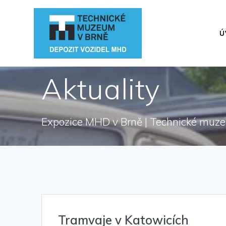
Přeskočit
na
obsah
Ú
Aktuality
Expozice MHD v Brně | Technické muz
Tramvaje v Katowicích