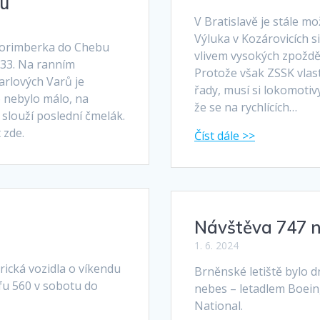
bu
V Bratislavě je stále mo
Výluka v Kozárovicích s
 Norimberka do Chebu
vlivem vysokých zpožděn
233. Na ranním
Protože však ZSSK vlas
rlových Varů je
řady, musí si lokomotiv
 nebylo málo, na
že se na rychlících…
slouží poslední čmelák.
 zde.
Návštěva 747 na
1. 6. 2024
orická vozidla o víkendu
Brněnské letiště bylo 
afu 560 v sobotu do
nebes – letadlem Boeing
National.