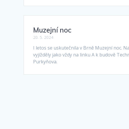
Muzejní noc
20. 5. 2024
I letos se uskutečnila v Brně Muzejní noc. N
vyjížděly jako vždy na linku A k budově Tech
Purkyňova.