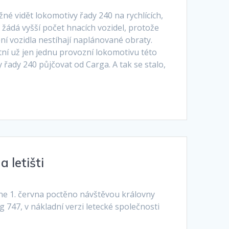
žné vidět lokomotivy řady 240 na rychlících,
i žádá vyšší počet hnacích vozidel, protože
í vozidla nestíhají naplánované obraty.
tní už jen jednu provozní lokomotivu této
y řady 240 půjčovat od Carga. A tak se stalo,
 letišti
dne 1. června poctěno návštěvou královny
 747, v nákladní verzi letecké společnosti