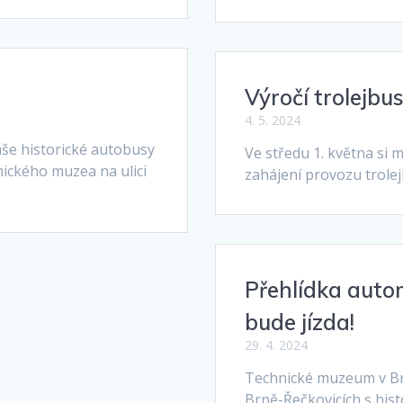
Výročí trolejbu
4. 5. 2024
aše historické autobusy
Ve středu 1. května si 
nického muzea na ulici
zahájení provozu trolej
Přehlídka auto
bude jízda!
29. 4. 2024
Technické muzeum v Brn
Brně-Řečkovicích s histo