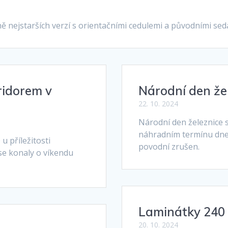
ně nejstarších verzí s orientačními cedulemi a původními se
ridorem v
Národní den že
22. 10. 2024
Národní den železnice s
náhradním termínu dne 1
 u příležitosti
povodní zrušen.
se konaly o víkendu
Laminátky 240 
20. 10. 2024