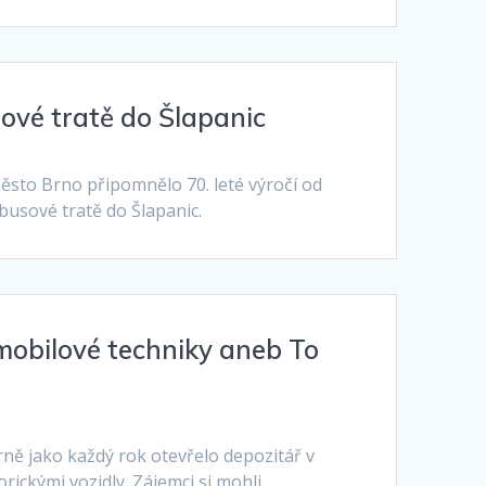
sové tratě do Šlapanic
město Brno připomnělo 70. leté výročí od
busové tratě do Šlapanic.
mobilové techniky aneb To
ě jako každý rok otevřelo depozitář v
rickými vozidly. Zájemci si mohli