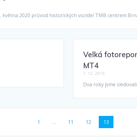
16. května 2020 průvod historických vozidel TMB centrem Brn
Velká fotorepo
MT4
1. 12. 2019
Dva roky jsme sledoval
Stránka
Stránka
Stránka
Stránka
1
…
11
12
13