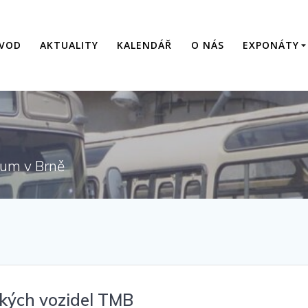
VOD
AKTUALITY
KALENDÁŘ
O NÁS
EXPONÁTY
eum v Brně
ckých vozidel TMB