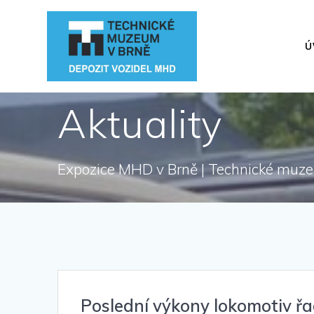
Přeskočit
na
obsah
Ú
Aktuality
Expozice MHD v Brně | Technické muz
Poslední výkony lokomotiv ř