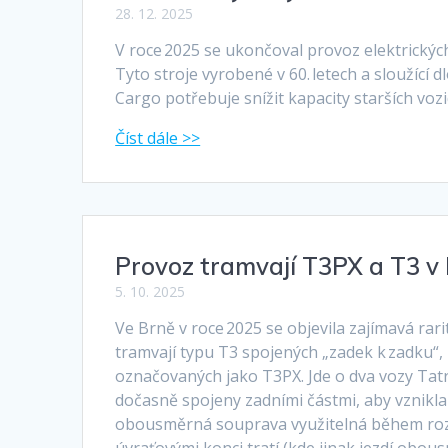
28. 12. 2025
V roce 2025 se ukončoval provoz elektrickýc
Tyto stroje vyrobené v 60. letech a sloužící 
Cargo potřebuje snížit kapacity starších voz
Provoz tramvají T3PX a T3 v
5. 10. 2025
Ve Brně v roce 2025 se objevila zajímavá ra
tramvají typu T3 spojených „zadek k zadku“
označovaných jako T3PX. Jde o dva vozy Tatr
dočasně spojeny zadními částmi, aby vznikl
obousměrná souprava využitelná během roz
úvraťovými konci tratí (kde jinak jezdí obo