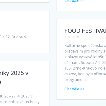
FOOD FESTIVA
10 a 32. Budou v
3. 6. 2025
Kulturně společenská 
především pro rodiny s
k hlavní výstavě letošní
dějinami. Sobota 7. 6.
105, Brno-Královo Pole 
niky 2025 v
muzea, kde byla připra
programem…
h
 26.–27. 4. 2025 v
 automobilové techniky