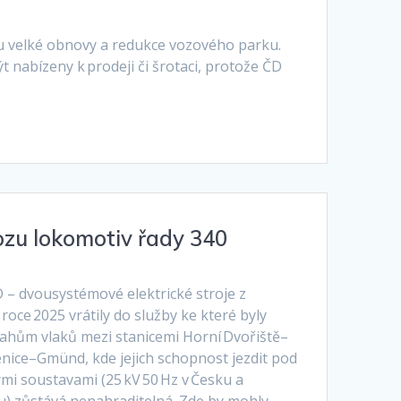
dku velké obnovy a redukce vozového parku.
ýt nabízeny k prodeji či šrotaci, protože ČD
zu lokomotiv řady 340
 – dvousystémové elektrické stroje z
roce 2025 vrátily do služby ke které byly
ahům vlaků mezi stanicemi Horní Dvořiště–
ice–Gmünd, kde jejich schopnost jezdit pod
mi soustavami (25 kV 50 Hz v Česku a
ku) zůstává nenahraditelná. Zde by mohly