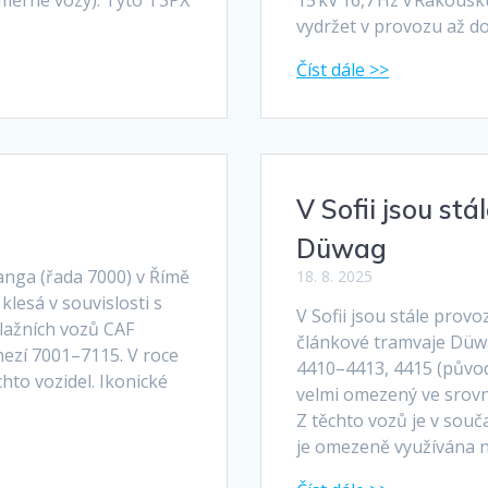
vydržet v provozu až d
V Sofii jsou st
Düwag
tanga (řada 7000) v Římě
18. 8. 2025
klesá v souvislosti s
V Sofii jsou stále pro
ažních vozů CAF
článkové tramvaje Düwa
mezí 7001–7115. V roce
4410–4413, 4415 (původ
hto vozidel. Ikonické
velmi omezený ve srovná
Z těchto vozů je v sou
je omezeně využívána n