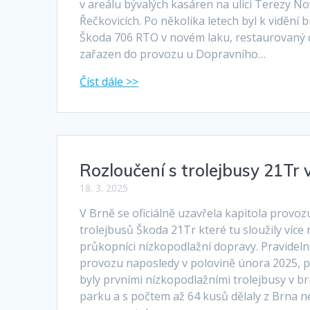
v areálu bývalých kasáren na ulici Terezy N
Řečkovicích. Po několika letech byl k vidění
Škoda 706 RTO v novém laku, restaurovaný d
zařazen do provozu u Dopravního…
Rozloučení s trolejbusy 21Tr 
18. 3. 2025
V Brně se oficiálně uzavřela kapitola provo
trolejbusů Škoda 21Tr které tu sloužily více n
průkopníci nízkopodlažní dopravy. Pravideln
provozu naposledy v polovině února 2025, p
byly prvními nízkopodlažními trolejbusy v
parku a s počtem až 64 kusů dělaly z Brna ne