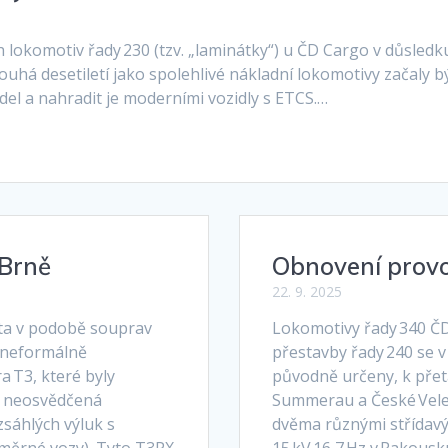
h lokomotiv řady 230 (tzv. „laminátky“) u ČD Cargo v důsle
dlouhá desetiletí jako spolehlivé nákladní lokomotivy začaly b
idel a nahradit je moderními vozidly s ETCS.…
 Brně
Obnovení provo
22. 9. 2025
rita v podobě souprav
Lokomotivy řady 340 ČD
, neformálně
přestavby řady 240 se v 
a T3, které byly
původně určeny, k přet
a neosvědčená
Summerau a České Velen
sáhlých výluk s
dvěma různými střídavý
usměrné vozy). Tyto T3PX
15 kV 16,7 Hz v Rakous