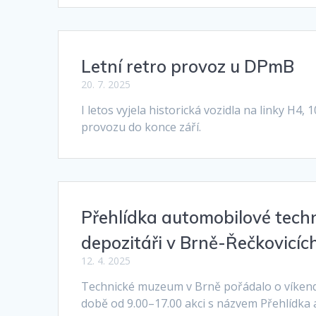
Letní retro provoz u DPmB
20. 7. 2025
I letos vyjela historická vozidla na linky H4, 
provozu do konce září.
Přehlídka automobilové tech
depozitáři v Brně-Řečkovicíc
12. 4. 2025
Technické muzeum v Brně pořádalo o víkendu
době od 9.00–17.00 akci s názvem Přehlídka