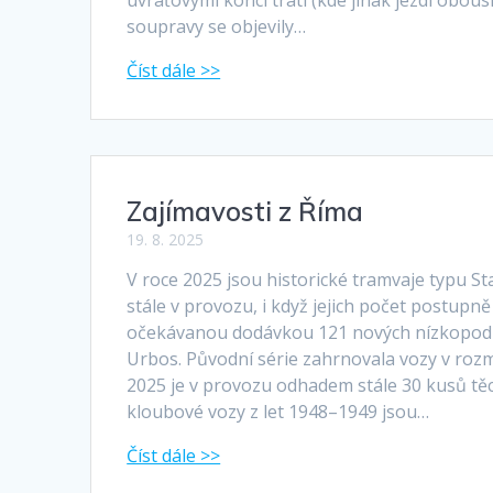
soupravy se objevily…
Zajímavosti z Říma
19. 8. 2025
V roce 2025 jsou historické tramvaje typu S
stále v provozu, i když jejich počet postupně 
očekávanou dodávkou 121 nových nízkopodl
Urbos. Původní série zahrnovala vozy v roz
2025 je v provozu odhadem stále 30 kusů těc
kloubové vozy z let 1948–1949 jsou…