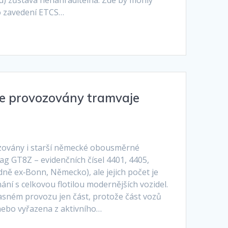
o zavedení ETCS…
ále provozovány tramvaje
vozovány i starší německé obousměrné
g GT8Z – evidenčních čísel 4401, 4405,
ně ex‑Bonn, Německo), ale jejich počet je
ní s celkovou flotilou modernějších vozidel.
časném provozu jen část, protože část vozů
ebo vyřazena z aktivního…