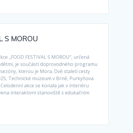
L S MOROU
akce „FOOD FESTIVAL S MOROU“, určená
 dětmi, je součástí doprovodného programu
 sezóny, kterou je Mora. Dvě staletí cesty
 2025, Technické muzeum v Brně, Purkyňova
Celodenní akce se konala jak v interiéru
vena interaktivní stanoviště s edukačním