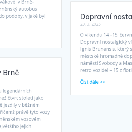
ovákové v Brně-
 brněnský autobus
Dopravní nosta
o podoby, v jaké byl
20. 3. 2025
O víkendu 14.–15. červn
Dopravní nostalgický ví
Ignis Brunensis, který s
městské hromadné dopr
náměstí Svobody a Masar
retro vozidel – 15 z flo
v Brně
zu legendárních
ež čtvrt století jako
ě jezdily v běžném
řičemž právě tyto vozy
 brněnském vozovém
jvětšího jejich