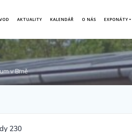
VOD
AKTUALITY
KALENDÁŘ
O NÁS
EXPONÁTY
eum v Brně
ady 230