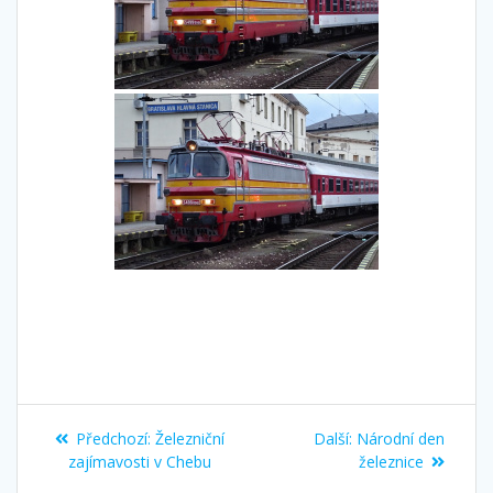
Navigace
Předchozí
Další
Předchozí:
Železniční
Další:
Národní den
pro
příspěvek:
příspěvek:
zajímavosti v Chebu
železnice