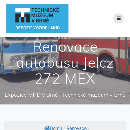
Přeskočit
na
obsah
Renovace
autobusu Jelcz
272 MEX
Expozice MHD v Brně | Technické muzeum v Brně
Domů
/
Renovace
/