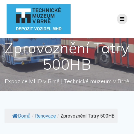
Přeskočit
na
obsah
Zprovoznění Tatry
500HB
Expozice MHD v Brně | Technické muzeum v Brně
Domů
/
Renovace
/
Zprovoznění Tatry 500HB