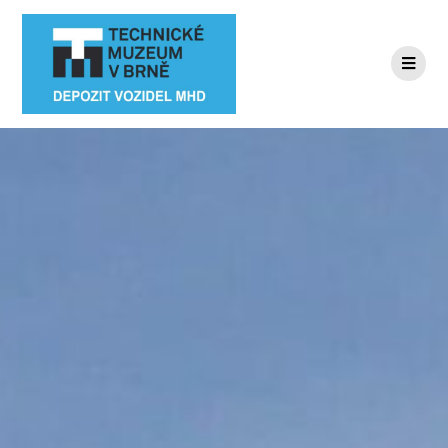
Přeskočit
na
obsah