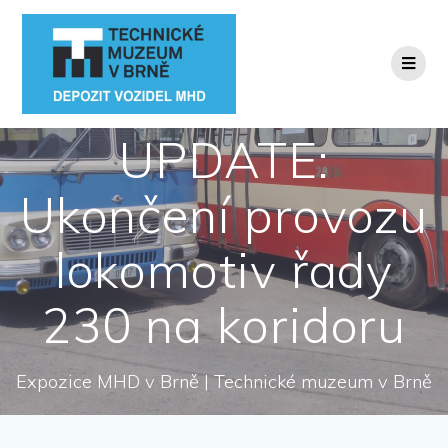
Přeskočit
na
obsah
UPDATE:
Ukončení provozu
lokomotiv řady
230 na koridoru
Expozice MHD v Brně | Technické muzeum v Brně