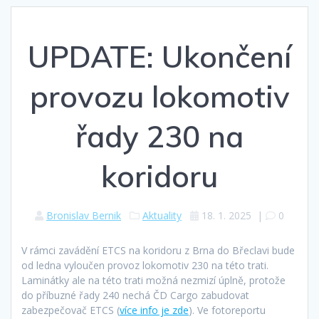
UPDATE: Ukončení
provozu lokomotiv
řady 230 na
koridoru
Bronislav Bernik
Aktuality
18. 1. 2025
|
0
V rámci zavádění ETCS na koridoru z Brna do Břeclavi bude
od ledna vyloučen provoz lokomotiv 230 na této trati.
Laminátky ale na této trati možná nezmizí úplně, protože
do příbuzné řady 240 nechá ČD Cargo zabudovat
zabezpečovač ETCS (
více info je zde
). Ve fotoreportu