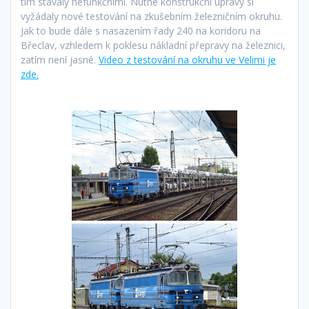
tím stávaly nefunkčními. Nutné konstrukční úpravy si
vyžádaly nové testování na zkušebním železničním okruhu.
Jak to bude dále s nasazením řady 240 na koridoru na
Břeclav, vzhledem k poklesu nákladní přepravy na železnici,
zatím není jasné.
Video z testování na okruhu ve Velimi je
zde.