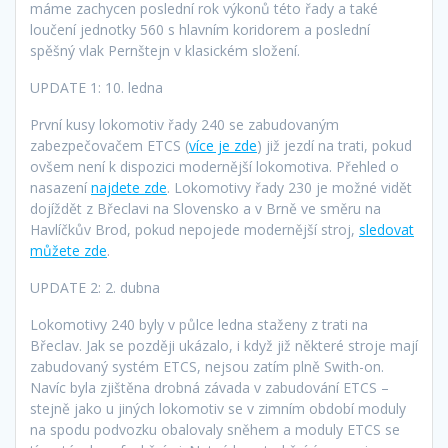
máme zachycen poslední rok výkonů této řady a také
loučení jednotky 560 s hlavním koridorem a poslední
spěšný vlak Pernštejn v klasickém složení.
UPDATE 1: 10. ledna
První kusy lokomotiv řady 240 se zabudovaným
zabezpečovačem ETCS (
více je zde
) již jezdí na trati, pokud
ovšem není k dispozici modernější lokomotiva. Přehled o
nasazení
najdete zde
. Lokomotivy řady 230 je možné vidět
dojíždět z Břeclavi na Slovensko a v Brně ve směru na
Havlíčkův Brod, pokud nepojede modernější stroj,
sledovat
můžete zde
.
UPDATE 2: 2. dubna
Lokomotivy 240 byly v půlce ledna staženy z trati na
Břeclav. Jak se později ukázalo, i když již některé stroje mají
zabudovaný systém ETCS, nejsou zatím plně Swith-on.
Navíc byla zjištěna drobná závada v zabudování ETCS –
stejně jako u jiných lokomotiv se v zimním období moduly
na spodu podvozku obalovaly sněhem a moduly ETCS se