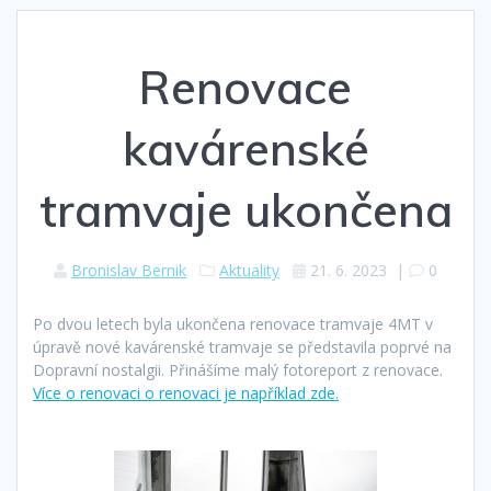
Renovace
kavárenské
tramvaje ukončena
Bronislav Bernik
Aktuality
21. 6. 2023
|
0
Po dvou letech byla ukončena renovace tramvaje 4MT v
úpravě nové kavárenské tramvaje se představila poprvé na
Dopravní nostalgii. Přinášíme malý fotoreport z renovace.
Více o renovaci o renovaci je například zde.