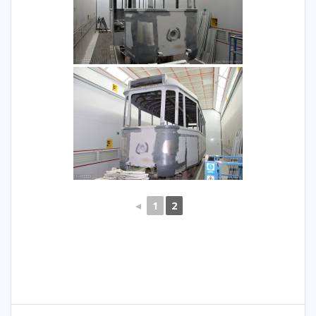
◄
1
2