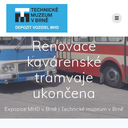
Přeskočit
na
obsah
Renovace
kavárenské
tramvaje
ukončena
Expozice MHD v Brně | Technické muzeum v Brně