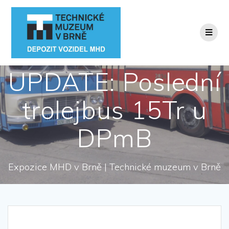
Přeskočit
na
obsah
UPDATE: Poslední
trolejbus 15Tr u
DPmB
Expozice MHD v Brně | Technické muzeum v Brně