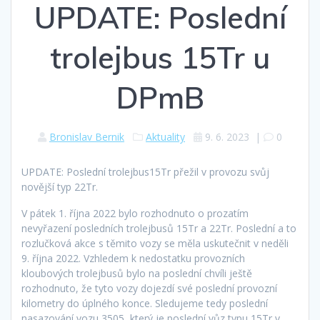
UPDATE: Poslední
trolejbus 15Tr u
DPmB
Bronislav Bernik
Aktuality
9. 6. 2023
|
0
UPDATE: Poslední trolejbus15Tr přežil v provozu svůj
novější typ 22Tr.
V pátek 1. října 2022 bylo rozhodnuto o prozatím
nevyřazení posledních trolejbusů 15Tr a 22Tr. Poslední a to
rozlučková akce s těmito vozy se měla uskutečnit v neděli
9. října 2022. Vzhledem k nedostatku provozních
kloubových trolejbusů bylo na poslední chvíli ještě
rozhodnuto, že tyto vozy dojezdí své poslední provozní
kilometry do úplného konce. Sledujeme tedy poslední
nasazování vozu 3505, který je poslední vůz typu 15Tr v