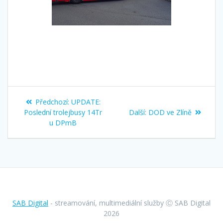
Navigace
Předchozí
Předchozí:
UPDATE:
pro
příspěvek:
Další
Poslední trolejbusy 14Tr
Další:
DOD ve Zlíně
příspěvek:
u DPmB
příspěvek
SAB Digital
- streamování, multimediální služby Ⓒ SAB Digital
2026