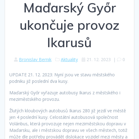
Maďarský Győr
ukončuje provoz
Ikarusů
Bronislav Bernik
Aktuality
21. 12. 2023
|
0
UPDATE 21. 12. 2023: Nyní jsou ve stavu městského
podniku již poslední dva kusy.
Maďarský Győr vyřazuje autobusy Ikarus z městského i
meziměstského provozu.
Žlutých kloubových autobusů Ikarus 280 již jezdí ve městě
jen 4 poslední kusy. Celostátní autobusová společnost
Volánbus, která provozuje nejen meziměstskou dopravu v
Maďarsku, ale i městskou dopravu ve všech městech, totiž
může dle potřeby provádět dislokace vozidel mezi městy a