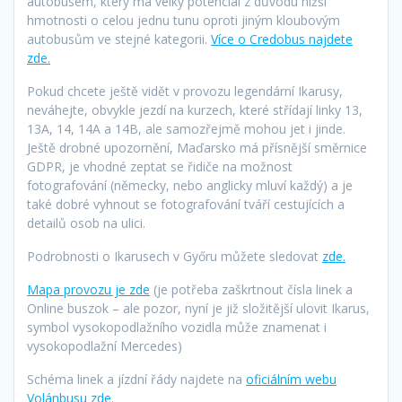
autobusem, který má velký potenciál z důvodu nižší
hmotnosti o celou jednu tunu oproti jiným kloubovým
autobusům ve stejné kategorii.
Více o Credobus najdete
zde.
Pokud chcete ještě vidět v provozu legendární Ikarusy,
neváhejte, obvykle jezdí na kurzech, které střídají linky 13,
13A, 14, 14A a 14B, ale samozřejmě mohou jet i jinde.
Ještě drobné upozornění, Maďarsko má přísnější směrnice
GDPR, je vhodné zeptat se řidiče na možnost
fotografování (německy, nebo anglicky mluví každý) a je
také dobré vyhnout se fotografování tváří cestujících a
detailů osob na ulici.
Podrobnosti o Ikarusech v Győru můžete sledovat
zde.
Mapa provozu je zde
(je potřeba zaškrtnout čísla linek a
Online buszok – ale pozor, nyní je již složitější ulovit Ikarus,
symbol vysokopodlažního vozidla může znamenat i
vysokopodlažní Mercedes)
Schéma linek a jízdní řády najdete na
oficiálním webu
Volánbusu zde
.