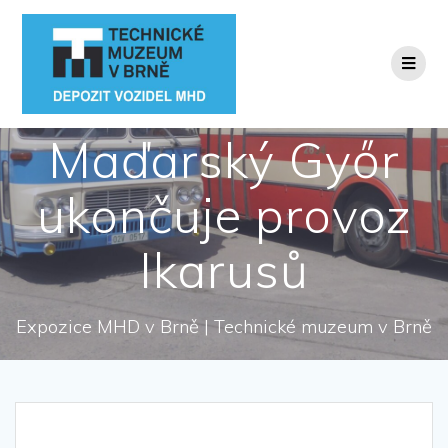
Přeskočit
na
obsah
Maďarský Győr
ukončuje provoz
Ikarusů
Expozice MHD v Brně | Technické muzeum v Brně