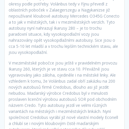
okresy podle potřeby. Volánbus tedy v říjnu převedl z
oblastních poboček v Zalaegerszegu a Nagykanizse již
nepoužívané kloubové autobusy Mercedes O345G Conecto
a to jak v městských, tak i v meziměstských verzích. Tyto
autobusy nyní nahrazují Ikarusy 280 – je to trochu
paradoxní situace, kdy vysokopodlažní vozy jsou
nahrazovány opět vysokopdlažními autobusy. Sice jsou o
cca 5-10 let mladší a v trochu lepším technickém stavu, ale
jsou vysokopodlažní.
V meziměstské pobočce jsou ještě v pravidelném provozu
Ikarusy 260, kterých je ve stavu cca 10. Převážně jsou
vypravovány jako záloha, ojediněle i na městské linky. Ale
vzhledem k tomu, že Volánbus zadal obří zakázku na 200
nových autobusů firmě Credobus, dlouho asi již jezdit
nebudou. Maďarský výrobce Credobus byl v minulosti
proslaven licenční výrobou autobusů SOR pod obchodním
názvem Credo. Tyto autobusy jezdí ve velmi různých
variantách na městských i meziměstských linkách. Nyní
společnost Credobus vyrábí již nové vlastní modely Econell
a chlubí se i novým kloubovým čistě maďarským