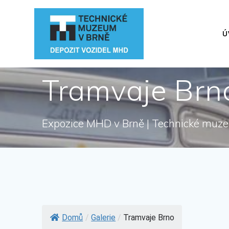
Přeskočit
na
obsah
Ú
Tramvaje Brn
Expozice MHD v Brně | Technické muz
Domů
/
Galerie
/
Tramvaje Brno