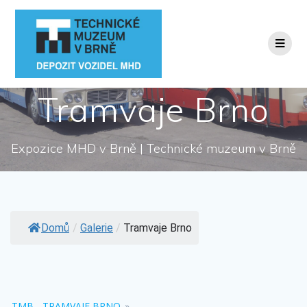
Přeskočit
na
obsah
Tramvaje Brno
Expozice MHD v Brně | Technické muzeum v Brně
Domů
/
Galerie
/
Tramvaje Brno
TMB - TRAMVAJE BRNO
»