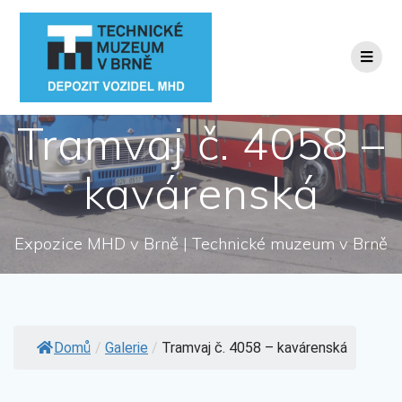
Přeskočit
na
obsah
Tramvaj č. 4058 –
kavárenská
Expozice MHD v Brně | Technické muzeum v Brně
Domů
/
Galerie
/
Tramvaj č. 4058 – kavárenská