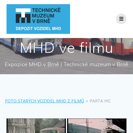
Přeskočit
na
obsah
MHD ve filmu
Expozice MHD v Brně | Technické muzeum v Brně
FOTO STARÝCH VOZIDEL MHD Z FILMŮ
»
PARTA HIC