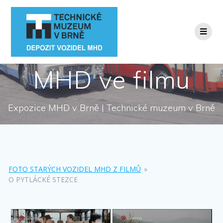
Přeskočit
na
obsah
MHD ve filmu
Expozice MHD v Brně | Technické muzeum v Brně
FOTO STARÝCH VOZIDEL MHD Z FILMŮ
»
O PYTLÁCKÉ STEZCE