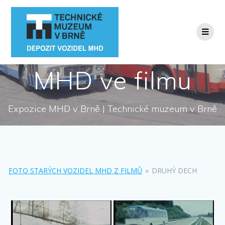
Přeskočit
na
obsah
MHD ve filmu
Expozice MHD v Brně | Technické muzeum v Brně
FOTO STARÝCH VOZIDEL MHD Z FILMŮ
»
DRUHÝ DECH