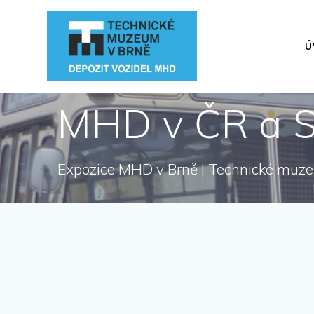
Přeskočit
na
obsah
Ú
MHD v ČR a 
Expozice MHD v Brně | Technické muz