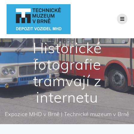
Přeskočit
na
obsah
Historické
fotografie
tramvají z
internetu
Expozice MHD v Brně | Technické muzeum v Brně