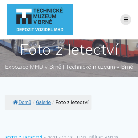
Přeskočit
na
obsah
Foto z letectví
Expozice MHD v Brně | Technické muzeum v Brně
Domů
/
Galerie
/
Foto z letectví
FOTO Z LETECTVÍ
»
2021 / 12 18 - LINZ, PŘÍLET AN225