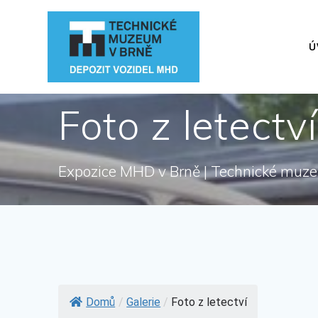
Přeskočit
na
obsah
Ú
Foto z letectví
Expozice MHD v Brně | Technické muz
Domů
/
Galerie
/
Foto z letectví