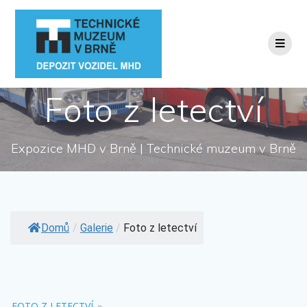
Přeskočit
na
obsah
Foto z letectví
Expozice MHD v Brně | Technické muzeum v Brně
Domů
/
Galerie
/
Foto z letectví
FOTO Z LETECTVÍ
»