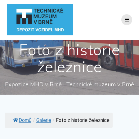
Přeskočit
na
obsah
Foto z historie
železnice
Expozice MHD v Brně | Technické muzeum v Brně
Domů
/
Galerie
/
Foto z historie železnice