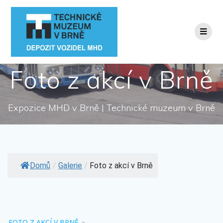
Přeskočit
na
obsah
Foto z akcí v Brně
Expozice MHD v Brně | Technické muzeum v Brně
Domů
/
Galerie
/
Foto z akcí v Brně
FOTO Z AKCÍ V BRNĚ
»