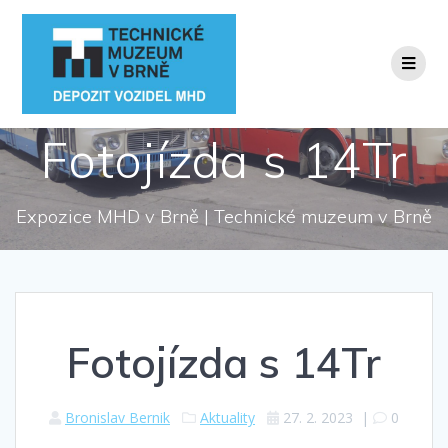
Přeskočit
na
obsah
Fotojízda s 14Tr
Expozice MHD v Brně | Technické muzeum v Brně
Fotojízda s 14Tr
Bronislav Bernik
Aktuality
27. 2. 2023
|
0