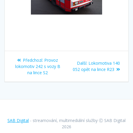
Navigace
Předchozí
Předchozí:
Provoz
Další
Další:
Lokomotiva 140
pro
příspěvek:
lokomotiv 242 s vozy B
příspěvek:
052 opět na lince R23
na lince S2
příspěvek
SAB Digital
- streamování, multimediální služby Ⓒ SAB Digital
2026