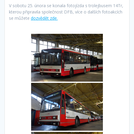
V sobotu 25. února se konala fotojízda s trolejbusem 14Tr,
kterou připravila společnost DFB, více o dalších fotoakcích
se můžete
dozvědět zde.