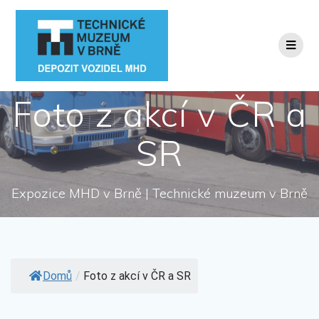
Přeskočit
na
obsah
Foto z akcí v ČR a
SR
Expozice MHD v Brně | Technické muzeum v Brně
Domů
/
Foto z akcí v ČR a SR