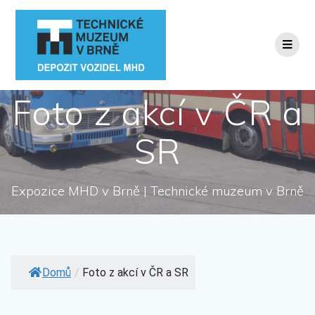
Přeskočit
na
obsah
Foto z akcí v ČR a
SR
Expozice MHD v Brně | Technické muzeum v Brně
Domů
/
Foto z akcí v ČR a SR