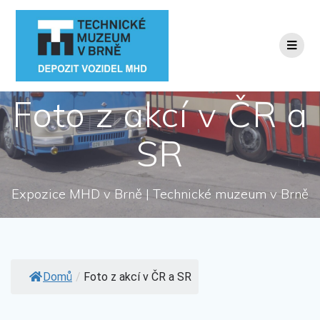
Přeskočit
na
obsah
Foto z akcí v ČR a
SR
Expozice MHD v Brně | Technické muzeum v Brně
Domů
/
Foto z akcí v ČR a SR