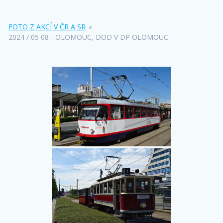
FOTO Z AKCÍ V ČR A SR
»
2024 / 05 08 - OLOMOUC, DOD V DP OLOMOUC