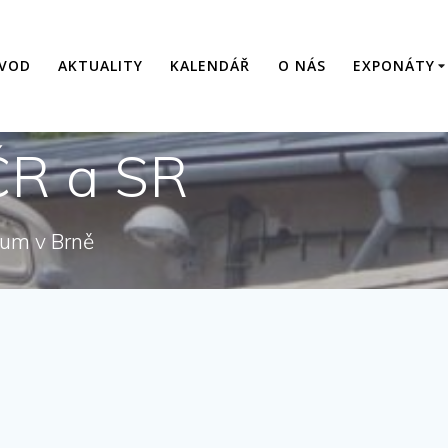
VOD
AKTUALITY
KALENDÁŘ
O NÁS
EXPONÁTY
 ČR a SR
eum v Brně