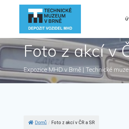
Přeskočit
na
obsah
Ú
Foto z akcí v
Expozice MHD v Brně | Technické muz
Domů
/
Foto z akcí v ČR a SR