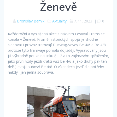
Ženevě
Bronislav Bernik
Aktuality
7. 11. 2023
|
0
Každoroční a vyhlášená akce s názvem Festival Trams se
konala v Ženevě. Kromě historických spojů je vhodné
sledovat i provoz tramvají Duewag-Vevey Be 4/6 a Be 4/8,
protože tyto tramvaje pomalu dojíždějí. Vypravovány jsou
již výhradně pouze na linku č. 12 a to zajímavým zpřažením,
jako první vždy jezdí kratší vůz Be 4/6 a jako druhý pak ten
delší, dvojkloubový Be 4/8. O víkendech jezdí dle potřeby
někdy i jen jedna souprava.