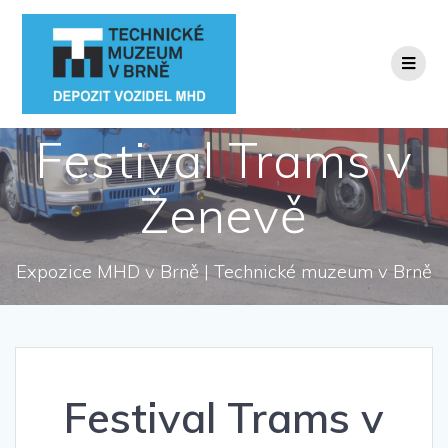
Přeskočit
na
obsah
Festival Trams v
Ženevě
Expozice MHD v Brně | Technické muzeum v Brně
Festival Trams v