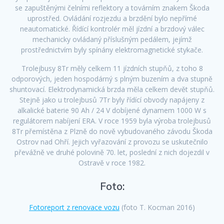
se zapuštěnými čelními reflektory a továrním znakem Škoda
uprostřed. Ovládání rozjezdu a brzdění bylo nepřímé
neautomatické. Řídící kontrolér měl jízdní a brzdový válec
mechanicky ovládaný příslušným pedálem, jejímž
prostřednictvím byly spínány elektromagnetické stykače.
Trolejbusy 8Tr měly celkem 11 jízdních stupňů, z toho 8
odporových, jeden hospodárný s plným buzením a dva stupně
shuntovací. Elektrodynamická brzda měla celkem devět stupňů.
Stejně jako u trolejbusů 7Tr byly řídící obvody napájeny z
alkalické baterie 90 Ah / 24 V dobíjené dynamem 1000 W s
regulátorem nabíjení ERA. V roce 1959 byla výroba trolejbusů
8Tr přemístěna z Plzně do nově vybudovaného závodu Škoda
Ostrov nad Ohří. Jejich vyřazování z provozu se uskutečnilo
převážně ve druhé polovině 70. let, poslední z nich dojezdil v
Ostravě v roce 1982.
Foto:
Fotoreport z renovace vozu
(foto T. Kocman 2016)