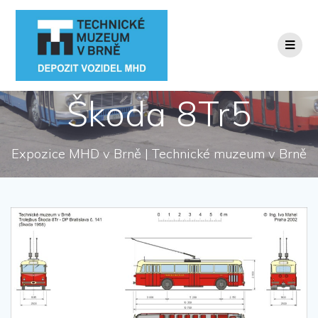
Přeskočit
na
obsah
Škoda 8Tr5
Expozice MHD v Brně | Technické muzeum v Brně