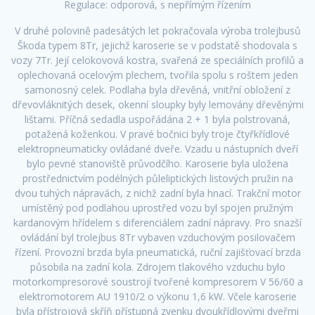
Regulace: odporová, s nepřímým řízením
V druhé polovině padesátých let pokračovala výroba trolejbusů
Škoda typem 8Tr, jejichž karoserie se v podstatě shodovala s
vozy 7Tr. Její celokovová kostra, svařená ze speciálních profilů a
oplechovaná ocelovým plechem, tvořila spolu s roštem jeden
samonosný celek. Podlaha byla dřevěná, vnitřní obložení z
dřevovláknitých desek, okenní sloupky byly lemovány dřevěnými
lištami. Příčná sedadla uspořádána 2 + 1 byla polstrovaná,
potažená koženkou. V pravé bočnici byly troje čtyřkřídlové
elektropneumaticky ovládané dveře. Vzadu u nástupních dveří
bylo pevné stanoviště průvodčího. Karoserie byla uložena
prostřednictvím podélných půleliptických listových pružin na
dvou tuhých nápravách, z nichž zadní byla hnací. Trakční motor
umístěný pod podlahou uprostřed vozu byl spojen pružným
kardanovým hřídelem s diferenciálem zadní nápravy. Pro snazší
ovládání byl trolejbus 8Tr vybaven vzduchovým posilovačem
řízení. Provozní brzda byla pneumatická, ruční zajišťovací brzda
působila na zadní kola. Zdrojem tlakového vzduchu bylo
motorkompresorové soustrojí tvořené kompresorem V 56/60 a
elektromotorem AU 1910/2 o výkonu 1,6 kW. Včele karoserie
byla přístrojová skříň přístupná zvenku dvoukřídlovými dveřmi