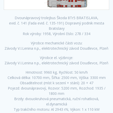
Dvounápravový trolejbus Škoda 8Tr5 BRATISLAVA,
evid. č. 141 (řada evid. č. 135-191) Dopravný podnik mesta
Bratislavy
Rok výroby: 1958, Výrobní číslo: 278 / 334
Výrobce mechanické části vozu:
Závody V.I.Lenina n.p., elektrotechnický závod Doudlevce, Plzeň
Výrobce el. výzbroje:
Závody V.I.Lenina n.p., elektrotechnický závod Doudlevce, Plzeň
Hmotnost: 9960 kg, Rychlost: 50 km/h
Celková délka: 10700 mm, Šířka: 2500 mm, Výška: 3300 mm
Obsaditelnost (míst k sezení + stání): 20 + 47
Pojezd: dvounápravový, Rozvor: 5200 mm, Rozchod: 1935 /
1800 mm
Brzdy: dvouokruhová pneumatická, ruční rohatková,
el.dynamická
Typ trakčního motoru: Al 2943 rN, Výkon: 1 x 110 kW