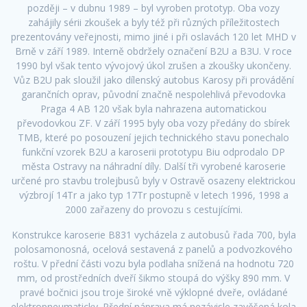
později – v dubnu 1989 – byl vyroben prototyp. Oba vozy
zahájily sérii zkoušek a byly též při různých příležitostech
prezentovány veřejnosti, mimo jiné i při oslavách 120 let MHD v
Brně v září 1989. Interně obdržely označení B2U a B3U. V roce
1990 byl však tento vývojový úkol zrušen a zkoušky ukončeny.
Vůz B2U pak sloužil jako dílenský autobus Karosy při provádění
garančních oprav, původní značně nespolehlivá převodovka
Praga 4 AB 120 však byla nahrazena automatickou
převodovkou ZF. V září 1995 byly oba vozy předány do sbírek
TMB, které po posouzení jejich technického stavu ponechalo
funkční vzorek B2U a karoserii prototypu Biu odprodalo DP
města Ostravy na náhradní díly. Další tři vyrobené karoserie
určené pro stavbu trolejbusů byly v Ostravě osazeny elektrickou
výzbrojí 14Tr a jako typ 17Tr postupně v letech 1996, 1998 a
2000 zařazeny do provozu s cestujícími.
Konstrukce karoserie B831 vycházela z autobusů řada 700, byla
polosamonosná, ocelová sestavená z panelů a podvozkového
roštu. V přední části vozu byla podlaha snížená na hodnotu 720
mm, od prostředních dveří šikmo stoupá do výšky 890 mm. V
pravé bočnici jsou troje široké vně výklopné dveře, ovládané
elektropneumaticky. Přední náprava má nezávisle zavěšená kola