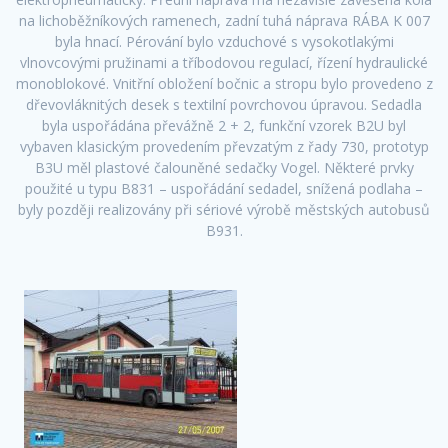
na lichoběžníkových ramenech, zadní tuhá náprava RÁBA K 007
byla hnací. Pérování bylo vzduchové s vysokotlakými
vlnovcovými pružinami a tříbodovou regulací, řízení hydraulické
monoblokové. Vnitřní obložení bočnic a stropu bylo provedeno z
dřevovláknitých desek s textilní povrchovou úpravou. Sedadla
byla uspořádána převážně 2 + 2, funkční vzorek B2U byl
vybaven klasickým provedením převzatým z řady 730, prototyp
B3U měl plastové čalouněné sedačky Vogel. Některé prvky
použité u typu B831 – uspořádání sedadel, snížená podlaha –
byly později realizovány při sériové výrobě městských autobusů
B931.