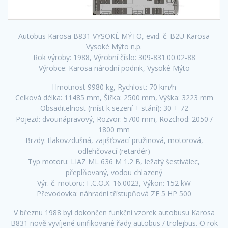
Autobus Karosa B831 VYSOKÉ MÝTO, evid. č. B2U Karosa
Vysoké Mýto n.p.
Rok výroby: 1988, Výrobní číslo: 309-831.00.02-88
Výrobce: Karosa národní podnik, Vysoké Mýto
Hmotnost 9980 kg, Rychlost: 70 km/h
Celková délka: 11485 mm, Šířka: 2500 mm, Výška: 3223 mm
Obsaditelnost (míst k sezení + stání): 30 + 72
Pojezd: dvounápravový, Rozvor: 5700 mm, Rozchod: 2050 /
1800 mm
Brzdy: tlakovzdušná, zajišťovací pružinová, motorová,
odlehčovací (retardér)
Typ motoru: LIAZ ML 636 M 1.2 B, ležatý šestiválec,
přeplňovaný, vodou chlazený
Výr. č. motoru: F.C.O.X. 16.0023, Výkon: 152 kW
Převodovka: náhradní třístupňová ZF 5 HP 500
V březnu 1988 byl dokončen funkční vzorek autobusu Karosa
B831 nově vyvíjené unifikované řady autobus / trolejbus. O rok