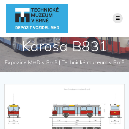
Přeskočit
na
obsah
Karosa B831
Expozice MHD v Brně | Technické muzeum v Brně