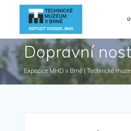
Přeskočit
na
obsah
Ú
Dopravní nos
Expozice MHD v Brně | Technické muz