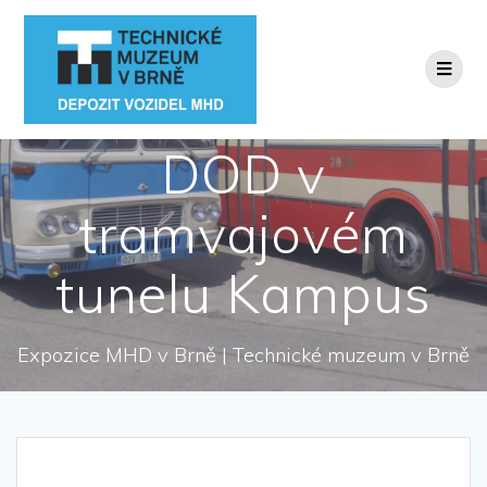
Přeskočit
na
obsah
DOD v
tramvajovém
tunelu Kampus
Expozice MHD v Brně | Technické muzeum v Brně